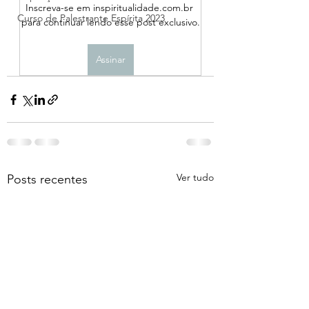
Inscreva-se em inspiritualidade.com.br 
Curso de Palestrante Espírita 2023
para continuar lendo esse post exclusivo.
Assinar
Ver tudo
Posts recentes