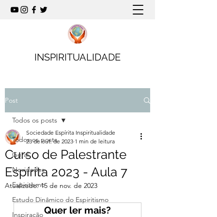
INSPIRITUALIDADE
Post
Todos os posts
Sociedade Espírita Inspiritualidade
Todos os posts
23 de out. de 2023
1 min de leitura
Curso de Palestrante
Geral
Espírita 2023 - Aula 7
Novidades
Espiritismo
Atualizado:
15 de nov. de 2023
Estudo Dinâmico do Espiritismo
Quer ler mais?
Inspiração