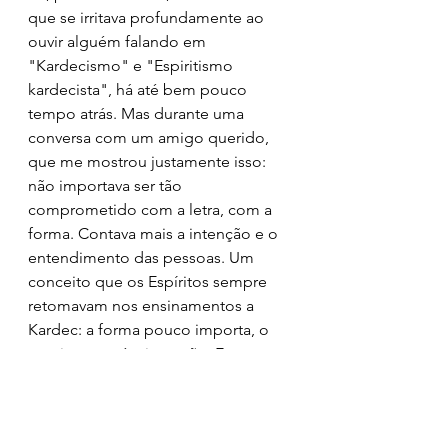
que se irritava profundamente ao 
ouvir alguém falando em 
"Kardecismo" e "Espiritismo 
kardecista", há até bem pouco 
tempo atrás. Mas durante uma 
conversa com um amigo querido, 
que me mostrou justamente isso: 
não importava ser tão 
comprometido com a letra, com a 
forma. Contava mais a intenção e o 
entendimento das pessoas. Um 
conceito que os Espíritos sempre 
retomavam nos ensinamentos a 
Kardec: a forma pouco importa, o 
que importa é a intenção. E se 
dessa forma as pessoas 
compreendem melhor, quando 
alguém perguntar: "você é espírita 