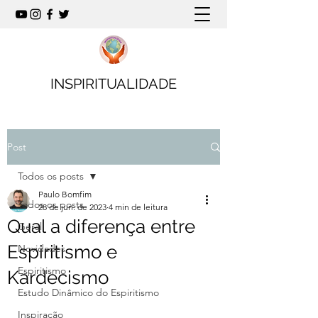
INSPIRITUALIDADE
Post
Todos os posts
Paulo Bomfim
Todos os posts
28 de jun. de 2023
4 min de leitura
Qual a diferença entre
Geral
Espiritismo e
Novidades
Espiritismo
Kardecismo
Estudo Dinâmico do Espiritismo
Inspiração