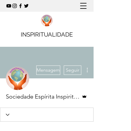
INSPIRITUALIDADE
Mais ações
Mensagem
Seguir
Administrador
Sociedade Espírita Inspiritualidade